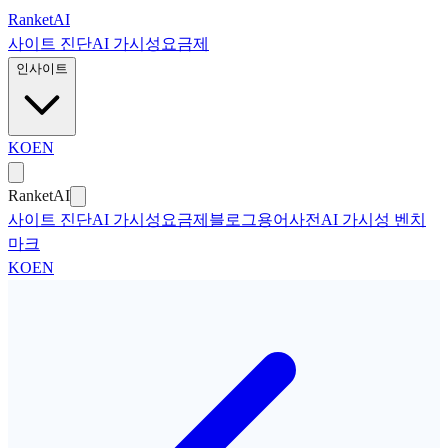
본문으로 건너뛰기
Ranket
AI
사이트 진단
AI 가시성
요금제
인사이트
KO
EN
Ranket
AI
사이트 진단
AI 가시성
요금제
블로그
용어사전
AI 가시성 벤치
마크
KO
EN