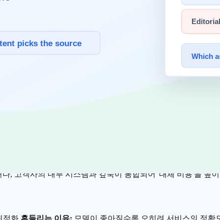
당 생산성이 X% 향상되어 연간 Y억 원이 절감된다"는 확신이 없
는' 성과 공유형 모델로 진화하고 있습니다.
:
빅테크(Apple,
Google
, MS)가 운영체제 레벨에서 기본 기능
적인 데이터나 특정 워크플로우를 점유하지 못하면 생존이 불가능
 이유:
외부 API(
OpenAI
등) 비용 변화에 수익 구조가 휘둘립니
나, 고객사의 내부 시스템과 깊숙이 통합되어 '대체 비용'을 높
 최적화
흔들리는 이유:
모델이 좋아질수록 오히려 서비스의 정확도