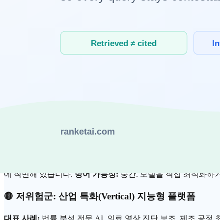
과거에는 "일단 도입해보자"는 분위기였다면, 지금은 "직원 1인
모델도 단순 월 구독료 방식에서 '절감된 비용의 일부를 가져가
2. 누가 흔들리는가: 위험 레벨별 분석
🔴 고위험군: 범용 래퍼(Wrapper) 서비스
대표 사례:
단순 PDF 요약, 범용 글쓰기 보조 챗봇
흔들리는 이유
사 위기에 처했습니다.
방어 가능성:
매우 낮음. 자신만의 독점
🟠 중위험군: 모델 의존형
AI 에이전트
대표 사례:
고객 응대 자동화, 단순 업무 자동화 솔루션
흔들리는
에 직면해 있습니다.
방어 가능성:
중간. 모델을 직접 최적화하거
🟡 저위험군: 산업 특화(Vertical) 지능형 플랫폼
대표 사례:
법률 분석 전문 AI, 의료 영상 진단 보조, 제조 공정