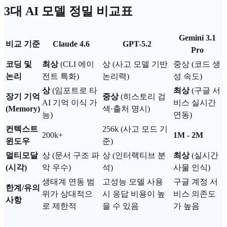
3대 AI 모델 정밀 비교표
Gemini 3.1
비교 기준
Claude 4.6
GPT-5.2
Pro
코딩 및
최상
(
CLI 에이
상 (사고 모델 기반
중상 (코드 생
논리
전트
특화)
논리력)
성 속도)
상
(임포트로 타
최상
(구글 서
장기 기억
중상
(히스토리 검
AI
기억 이식
가
비스 실시간
(Memory)
색·출처 명시)
능)
연동)
컨텍스트
256k (
사고 모드
기
200k+
1M - 2M
윈도우
준)
멀티모달
상 (문서 구조 파
상 (인터랙티브 분
최상
(실시간
(시각)
악 우수)
석)
사물 인식)
생태계 연동 범
고성능 모델 사용
구글 계정 서
한계/유의
위가 상대적으
시 응답 비용이 높
비스 의존도
사항
로 제한적
을 수 있음
가 높음