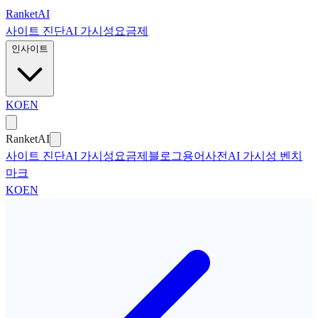
본문으로 건너뛰기
Ranket
AI
사이트 진단
AI 가시성
요금제
인사이트
KO
EN
Ranket
AI
사이트 진단
AI 가시성
요금제
블로그
용어사전
AI 가시성 벤치
마크
KO
EN