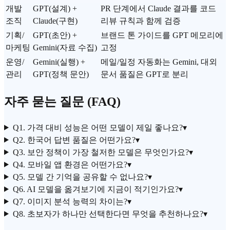
개발
GPT(설계) +
PR 단계에서 Claude 결과를
코드
조직
Claude(구현)
리뷰
규칙과 함께 검증
기획/
GPT(초안) +
브랜드 톤 가이드를 GPT 메모리에
마케팅
Gemini(자료 수집)
고정
운영/
Gemini(실행) +
메일/일정 자동화는 Gemini, 대외
관리
GPT(정책 문안)
문서 품질은 GPT로 분리
자주 묻는 질문 (FAQ)
Q1. 가격 대비 성능은 어떤 모델이 제일 좋나요?
▾
Q2. 한국어 답변 품질은 어떤가요?
▾
Q3. 보안 정책이 가장 철저한 모델은 무엇인가요?
▾
Q4. 모바일 앱 환경은 어떤가요?
▾
Q5. 모델 간 기억을 공유할 수 없나요?
▾
Q6. AI 모델을 옮겨보기에 지금이 적기인가요?
▾
Q7. 이미지 분석 능력의 차이는?
▾
Q8. 초보자가 하나만 선택한다면 무엇을 추천하나요?
▾