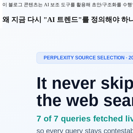
이 블로그 콘텐츠는 AI 보조 도구를 활용해 초안/구조화를 수행할 
왜 지금 다시 "AI 트렌드"를 정의해야 하
AI 트렌드는 유행어가 아니라
우선순위를 바꾸는 구조적 신호
새 모델 출시 소식 자체보다, 그 변화가 비용 구조와 사용자 행
많은 팀이 "무엇이 화제인가"는 빠르게 따라가지만, "무엇을 
AI 트렌드를 읽는 5가지 기준
1. 성능보다 단가가 먼저 바뀌는가
정확도 1~2% 개선보다 요청 단가 30% 절감이 제품 전략에 더 
트렌드를 볼 때는
벤치마크
점수보다
와
변화
요청당 원가
지연시간
2. 데모가 아니라 워크플로우가 바뀌는가
트렌드의 핵심은 "새 기능"이 아니라 "업무 단계가 줄어드는가