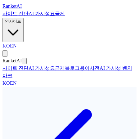
본문으로 건너뛰기
Ranket
AI
사이트 진단
AI 가시성
요금제
인사이트
KO
EN
Ranket
AI
사이트 진단
AI 가시성
요금제
블로그
용어사전
AI 가시성 벤치
마크
KO
EN