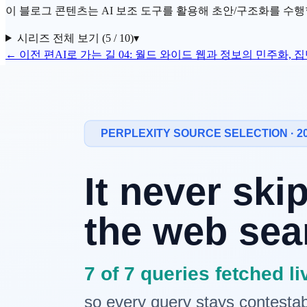
이 블로그 콘텐츠는 AI 보조 도구를 활용해 초안/구조화를 수행할 
시리즈 전체 보기 (5 / 10)
▾
← 이전 편
AI로 가는 길 04: 월드 와이드 웹과 정보의 민주화
이번 편의 질문
지난 04편에서 우리는 **'월드 와이드 웹(WWW)'**이 어떻
기서 한 가지 근본적인 문제에 부딪히게 됩니다.
"이 수십 페타바이트의 데이터를 읽고 이해하려면 얼마나 좋은
답은 "세상에 그런 컴퓨터는 없다"였습니다. 적어도 한 대의 본
니다. 그것이 바로 **
분산 컴퓨팅
(Distributed Computing)*
역사에서 현재로 이어지는 핵심 연결
오늘날 우리가
GPT
나 클로드에게 질문을 던지면 수조 개의 파