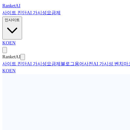
본문으로 건너뛰기
Ranket
AI
사이트 진단
AI 가시성
요금제
인사이트
KO
EN
Ranket
AI
사이트 진단
AI 가시성
요금제
블로그
용어사전
AI 가시성 벤치마
KO
EN