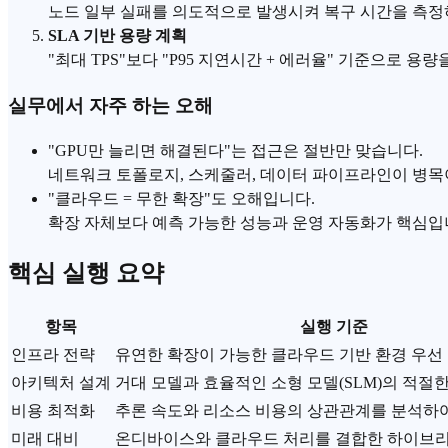
노드 일부 실패를 의도적으로 발생시켜 복구 시간을 측정
SLA 기반 용량 계획
"최대 TPS"보다 "P95 지연시간 + 에러율" 기준으로 
실무에서 자주 하는 오해
"
GPU
만 늘리면 해결된다"는 접근은 절반만 맞습니다.
네트워크 토폴로지, 스케줄러, 데이터
파이프라인
이 병목
"클라우드 = 무한 확장"도 오해입니다.
확장 자체보다 예측 가능한 성능과 운영 자동화가 핵심입
핵심 실행 요약
항목
실행 기준
인프라 전략
유연한 확장이 가능한 클라우드 기반 환경 우선
아키텍처 설계
거대 모델과 효율적인 소형 모델(SLM)의 적절한
비용 최적화
추론 속도와 리소스 비용의 상관관계를 분석하
미래 대비
온디바이스
와 클라우드 처리를 결합한 하이브리