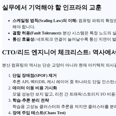
실무에서 기억해야 할 인프라의 교훈
스케일링 법칙
(Scaling Law)의 이해:
컴퓨팅 파워의 확장은
해야 합니다.
결함 허용(Fault Tolerance):
분산 시스템은 특정 노드의 실
통신 효율성:
네트워크 연결이 늘어날수록 통신 지연이 발생
CTO/리드 엔지니어 체크리스트: 역사에서
분산 컴퓨팅의 역사는 단순 교양이 아니라 현재 아키텍처 의사결
단일 장애점(SPOF) 제거
추론 API,
벡터DB
, 캐시 레이어 중 하나라도 단일 인스턴
데이터 이동 비용 가시화
모델 성능만 보지 말고, 리전 간 트래픽/스토리지 I/O 비
학습-추론 분리 전략
학습용 고성능 클러스터와 추론용 저지연 클러스터를 분리
장애 주입 테스트(Chaos Test)