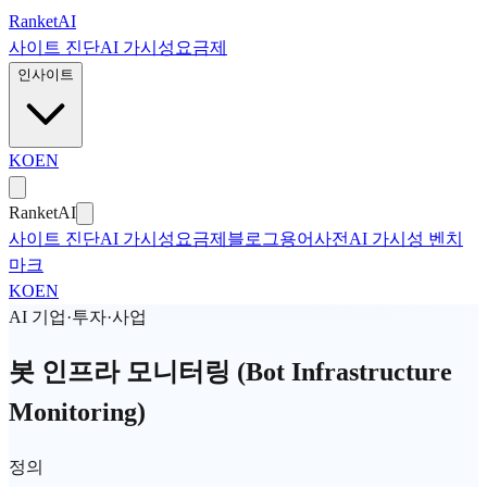
본문으로 건너뛰기
Ranket
AI
사이트 진단
AI 가시성
요금제
인사이트
KO
EN
Ranket
AI
사이트 진단
AI 가시성
요금제
블로그
용어사전
AI 가시성 벤치
마크
KO
EN
AI 기업·투자·사업
봇 인프라 모니터링 (Bot Infrastructure
Monitoring)
정의